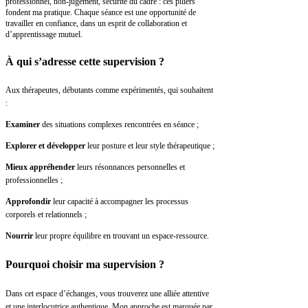
professionnel, non-jugement, sécurité du cadre : ces piliers
fondent ma pratique. Chaque séance est une opportunité de
travailler en confiance, dans un esprit de collaboration et
d’apprentissage mutuel.
À qui s’adresse
cette supervision ?
Aux thérapeutes, débutants comme expérimentés, qui souhaitent
:
Examiner
des situations complexes rencontrées en séance ;
Explorer et développer
leur posture et leur style thérapeutique ;
Mieux appréhender
leurs résonnances personnelles et
professionnelles ;
Approfondir
leur capacité à accompagner les processus
corporels et relationnels ;
Nourrir
leur propre équilibre en trouvant un espace-ressource.
Pourquoi choisir
ma supervision ?
Dans cet espace d’échanges, vous trouverez une alliée attentive
et une interlocutrice authentique. Mon approche est marquée par