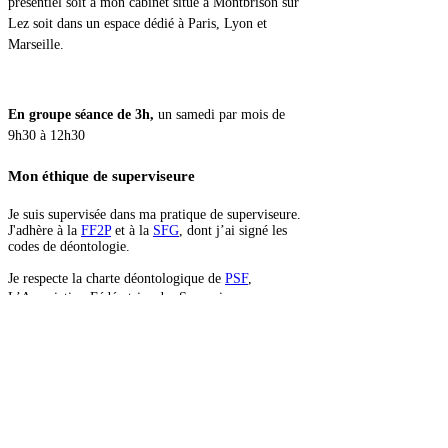
présentiel soit à mon cabinet situé à Montbrison sur
Lez soit dans un espace dédié à Paris, Lyon et
Marseille.
En groupe séance de 3h
,
un samedi par mois de
9h30 à 12h30
Mon éthique
de superviseure
Je suis supervisée dans ma pratique de superviseure.
J'adhère à la
FF2P
et à la
SFG
, dont j’ai signé les
codes de déontologie.
Je respecte la charte déontologique de
PSF
,
L’Association Fédératrice des Superviseurs
Professionnels en France.